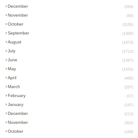
December
(254)
November
(50)
October
(1105)
September
(1300)
August
(1673)
July
(1712)
June
(1347)
May
(1552)
April
(400)
March
(207)
February
(37)
January
(147)
December
(213)
November
(302)
October
(104)