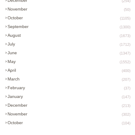
December
(254)
November
(50)
October
(1105)
September
(1300)
August
(1673)
July
(1712)
June
(1347)
May
(1552)
April
(400)
March
(207)
February
(37)
January
(147)
December
(213)
November
(302)
October
(104)