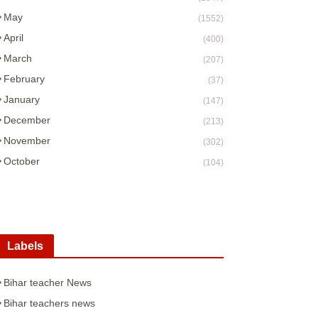
May
(1552)
April
(400)
March
(207)
February
(37)
January
(147)
December
(213)
November
(302)
October
(104)
Labels
Bihar teacher News
Bihar teachers news