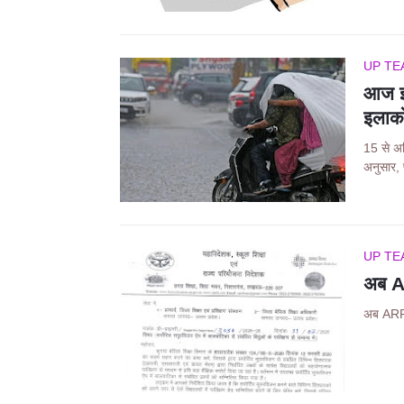
UP TE
आज इन
इलाको
15 से अध
अनुसार,
UP TE
अब AR
अब ARP 