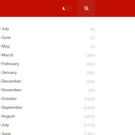
July
(4)
June
(7)
May
(1)
March
(160)
February
(282)
January
(285)
December
(254)
November
(50)
October
(1105)
September
(1300)
August
(1673)
July
(1712)
June
(1347)