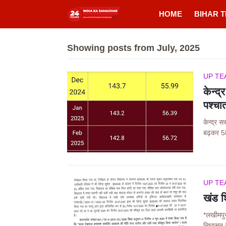
HOME
BIHAR 
Showing posts from July, 2025
UP TE
केन्द
पश्च
केन्द्र 
बढ़कर 
UP TE
खंड श
*लखीमपुर
निघासन 