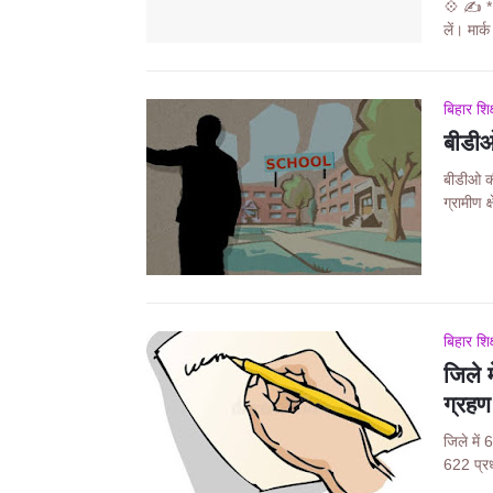
💠 ✍️ *
लें। मार
बिहार शिक
बीडीओ
बीडीओ की
ग्रामीण क
बिहार शिक
जिले 
ग्रहण
जिले में
622 प्