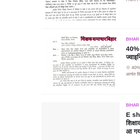
BIHAR
40% ह
ज्वाइन
💠 40% ह
अत्यंत 
BIHAR
E sh
शिक्ष
आ गय