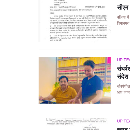
सीएम य
बलिया में
विमानप
UP TE
संघर्ष
संदेश 
संघर्षशील
आप जा
UP TE
खण्ड श