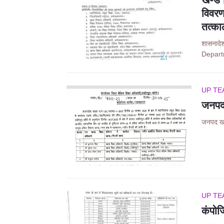
विवरणा
तत्का
शासनाद
Depart
UP TE
जनपद ख
जनपद खण्ड
UP TE
कंपोज