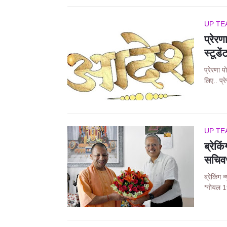
UP TE
प्रेर
स्टूड
प्रेरणा 
लिए.. प्
UP TE
ब्रेक
सचिव
ब्रेकिंग
*गोयल 