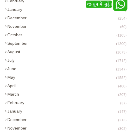
February
(282)
January
(285)
December
(254)
November
(50)
October
(1105)
September
(1300)
August
(1673)
July
(1712)
June
(1347)
May
(1552)
April
(400)
March
(207)
February
(37)
January
(147)
December
(213)
November
(302)