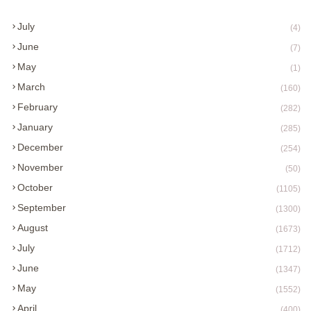
July
(4)
June
(7)
May
(1)
March
(160)
February
(282)
January
(285)
December
(254)
November
(50)
October
(1105)
September
(1300)
August
(1673)
July
(1712)
June
(1347)
May
(1552)
April
(400)