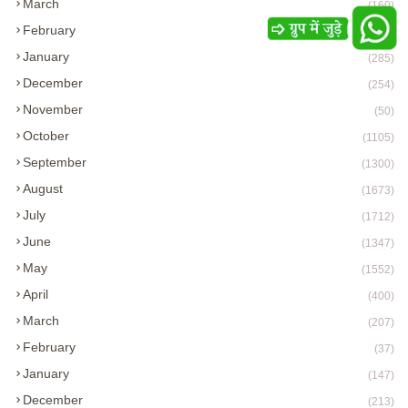
March
(160)
February
(282)
January
(285)
December
(254)
November
(50)
October
(1105)
September
(1300)
August
(1673)
July
(1712)
June
(1347)
May
(1552)
April
(400)
March
(207)
February
(37)
January
(147)
December
(213)