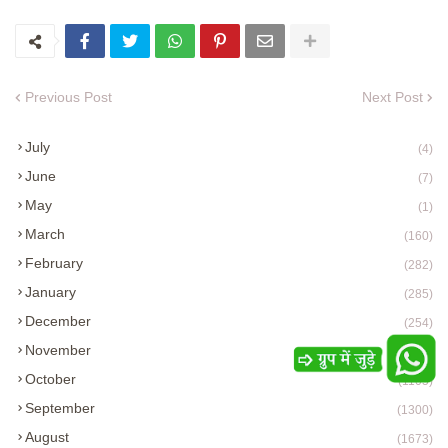
Previous Post
Next Post
July
(4)
June
(7)
May
(1)
March
(160)
February
(282)
January
(285)
December
(254)
November
(50)
October
(1105)
September
(1300)
August
(1673)