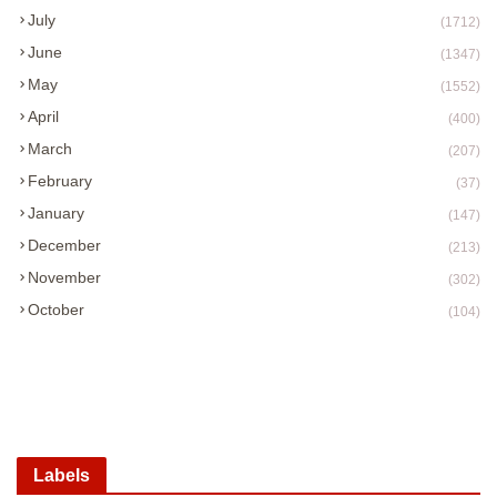
July
(1712)
June
(1347)
May
(1552)
April
(400)
March
(207)
February
(37)
January
(147)
December
(213)
November
(302)
October
(104)
Labels