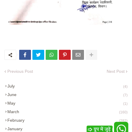
Previous Post
Next Post
July
(4)
June
(7)
May
(1)
March
(160)
February
(282)
January
(285)