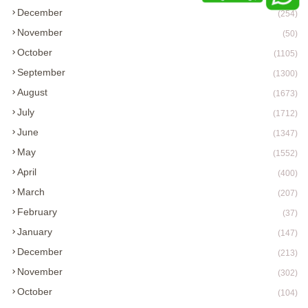
December
(254)
November
(50)
October
(1105)
September
(1300)
August
(1673)
July
(1712)
June
(1347)
May
(1552)
April
(400)
March
(207)
February
(37)
January
(147)
December
(213)
November
(302)
October
(104)