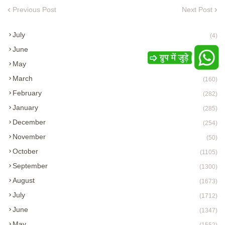
Previous Post
Next Post
July
(4)
June
(7)
May
(1)
March
(160)
February
(282)
January
(285)
December
(254)
November
(50)
October
(1105)
September
(1300)
August
(1673)
July
(1712)
June
(1347)
May