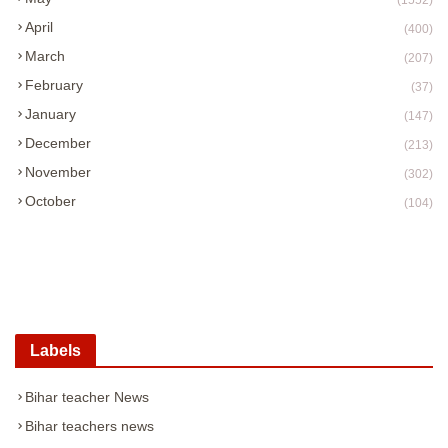
(1552)
April
(400)
March
(207)
February
(37)
January
(147)
December
(213)
November
(302)
October
(104)
Labels
Bihar teacher News
Bihar teachers news